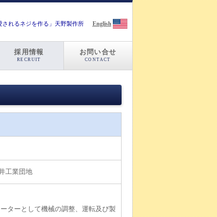
「愛されるネジを作る」天野製作所
English
採用情報
お問い合せ
RECRUIT
CONTACT
 白井工業団地
レーターとして機械の調整、運転及び製