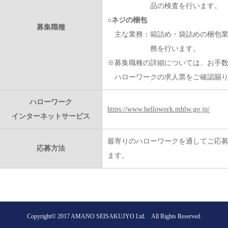
品の検査を行います。
○ネジの梱包
募集職種
主な業務：
箱詰め・袋詰めの梱包
務を行います。
※募集職種の詳細については、お手
ハローワークの求人票をご確認賜り
ハローワーク
https://www.hellowork.mhlw.go.jp/
インターネットサービス
最寄りのハローワークを通してご応
応募方法
ます。
Copyright© 2017
AMANO SEISAKUJYO Ltd.
All Rights Reserved.